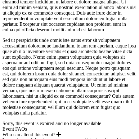
eiusmod tempor incididunt ut labore et dolore magna aliqua. Ut
enim ad minim veniam, quis nostrud exercitation ullamco laboris nisi
ut aliquip ex ea commodo consequat. Duis aute irure dolor in
reprehenderit in voluptate velit esse cillum dolore eu fugiat nulla
pariatur. Excepteur sint occaecat cupidatat non proident, sunt in
culpa qui officia deserunt mollit anim id est laborum.
Sed ut perspiciatis unde omnis iste natus error sit voluptatem
accusantium doloremque laudantium, totam rem aperiam, eaque ipsa
quae ab illo inventore veritatis et quasi architecto beatae vitae dicta
sunt explicabo. Nemo enim ipsam voluptatem quia voluptas sit
aspernatur aut odit aut fugit, sed quia consequuntur magni dolores
eos qui ratione voluptatem sequi nesciunt. Neque porro quisquam
est, qui dolorem ipsum quia dolor sit amet, consectetur, adipisci velit,
sed quia non numquam eius modi tempora incidunt ut labore et
dolore magnam aliquam quaerat voluptatem. Ut enim ad minima
veniam, quis nostrum exercitationem ullam corporis suscipit
laboriosam, nisi ut aliquid ex ea commodi consequatur? Quis autem
vel eum iure reprehenderit qui in ea voluptate velit esse quam nihil
molestiae consequatur, vel illum qui dolorem eum fugiat quo
voluptas nulla pariatur.
Sorry, this event is expired and no longer available
Event FAQs
Who can attend this event?