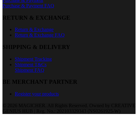
Purchase & Payment
Purchase & Payment FAQ
RETURN & EXCHANGE
Return & Exchange
Return & Exchange FAQ
SHIPPING & DELIVERY
Shipment Tracking
Shipment T&Cs
Shipment FAQ
BE MERCHANT PARTNER
Register your products
© 2026 MAGICHER. All Rights Reserved. Owned by CREATIVE
GENIUS HUB | Reg. No.: 202103329343 (NS0261925-W)